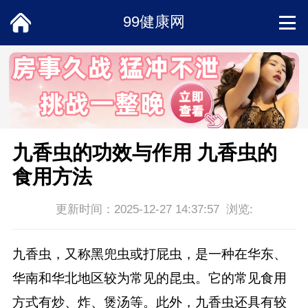
99健康网
首页
饮食
中医
九香虫的功效与作用 九香虫的
食用方法
常识
更新时间：2025-12-27 14:37:57 浏览:
男科
九香虫，又称黑兜虫或打屁虫，是一种在华东、
女性
华南和华北地区较为常见的昆虫。它的常见食用
方式有炒、炸、煲汤等。此外，九香虫还具有较
两性