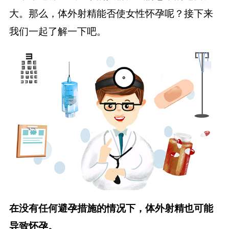
大。那么，体外射精能否使女性怀孕呢？接下来
健康
我们一起了解一下吧。
商城
健康问答
在没有任何避孕措施的情况下，体外射精也可能
导致怀孕。