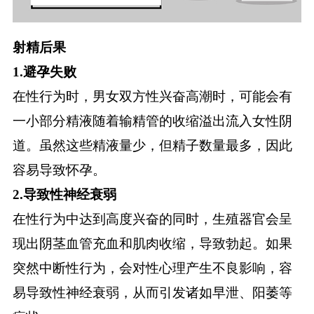
射精后果
1.
避孕失败
在性行为时，男女双方性兴奋高潮时，可能会有
一小部分精液随着输精管的收缩溢出流入女性阴
道。虽然这些精液量少，但精子数量最多，因此
容易导致怀孕。
2.导致性神经衰弱
在性行为中达到高度兴奋的同时，生殖器官会呈
现出阴茎血管充血和肌肉收缩，导致勃起。如果
突然中断性行为，会对性心理产生不良影响，容
易导致性神经衰弱，从而引发诸如早泄、阳萎等