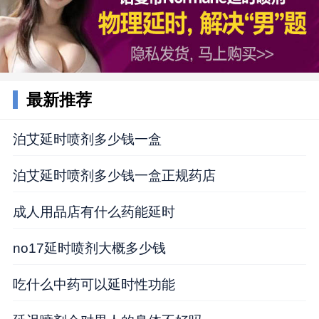
最新推荐
泊艾延时喷剂多少钱一盒
泊艾延时喷剂多少钱一盒正规药店
成人用品店有什么药能延时
no17延时喷剂大概多少钱
吃什么中药可以延时性功能