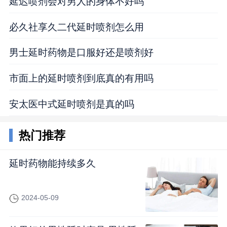
延迟喷剂会对男人的身体不好吗
必久社享久二代延时喷剂怎么用
男士延时药物是口服好还是喷剂好
市面上的延时喷剂到底真的有用吗
安太医中式延时喷剂是真的吗
热门推荐
延时药物能持续多久
2024-05-09