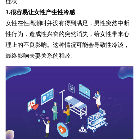
症状。
3.很容易让女性产生性冷感
女性在性高潮时并没有得到满足，男性突然中断
性行为，造成性兴奋的突然消失，给女性带来心
理上的不良影响。这种情况可能会导致性冷淡，
最终影响夫妻关系的和睦。