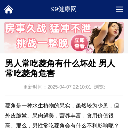
99健康网
首页
饮食
中医
男人常吃菱角有什么坏处 男人
常吃菱角危害
常识
更新时间：2025-04-07 22:10:01 浏览:
男科
菱角是一种水生植物的果实，虽然较为少见，但
女性
外皮脆嫩、果肉鲜美，营养丰富，食用价值很
高。那么，男性常吃菱角会有什么不利影响呢？
两性